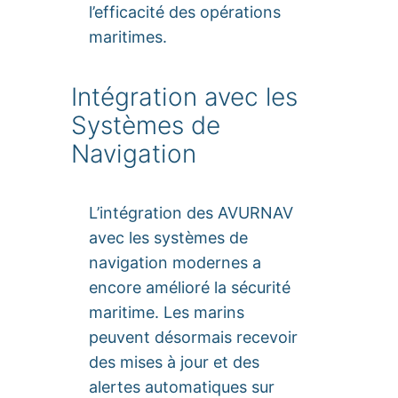
l’efficacité des opérations
maritimes.
Intégration avec les
Systèmes de
Navigation
L’intégration des AVURNAV
avec les systèmes de
navigation modernes a
encore amélioré la sécurité
maritime. Les marins
peuvent désormais recevoir
des mises à jour et des
alertes automatiques sur