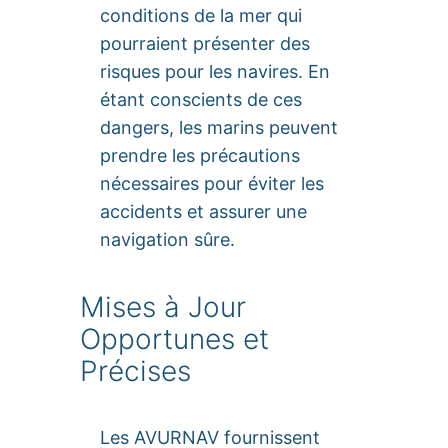
conditions de la mer qui
pourraient présenter des
risques pour les navires. En
étant conscients de ces
dangers, les marins peuvent
prendre les précautions
nécessaires pour éviter les
accidents et assurer une
navigation sûre.
Mises à Jour
Opportunes et
Précises
Les AVURNAV fournissent