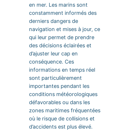
en mer. Les marins sont
constamment informés des
derniers dangers de
navigation et mises à jour, ce
qui leur permet de prendre
des décisions éclairées et
d’ajuster leur cap en
conséquence. Ces
informations en temps réel
sont particulièrement
importantes pendant les
conditions météorologiques
défavorables ou dans les
zones maritimes fréquentées
où le risque de collisions et
d’accidents est plus élevé.