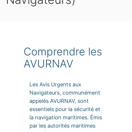
Comprendre les
AVURNAV
Les Avis Urgents aux
Navigateurs, communément
appelés AVURNAV, sont
essentiels pour la sécurité et
la navigation maritimes. Émis
par les autorités maritimes