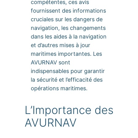
compétentes, ces avis
fournissent des informations
cruciales sur les dangers de
navigation, les changements
dans les aides à la navigation
et d’autres mises à jour
maritimes importantes. Les
AVURNAV sont
indispensables pour garantir
la sécurité et l’efficacité des
opérations maritimes.
L’Importance des
AVURNAV